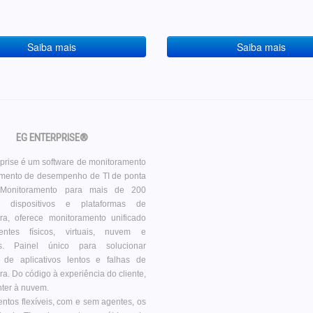
Saiba mais
Saiba mais
EG ENTERPRISE®
prise é um software de monitoramento
amento de desempenho de TI de ponta
 Monitoramento para mais de 200
os, dispositivos e plataformas de
tura, oferece monitoramento unificado
ntes físicos, virtuais, nuvem e
es. Painel único para solucionar
 de aplicativos lentos e falhas de
ura. Do código à experiência do cliente,
nter à nuvem.
ntos flexíveis, com e sem agentes, os