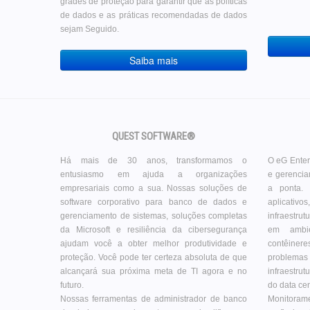
grades de proteção para garantir que as políticas
de dados e as práticas recomendadas de dados
sejam Seguido.
Saiba mais
QUEST SOFTWARE®
Há mais de 30 anos, transformamos o
O eG Enter
entusiasmo em ajuda a organizações
e gerenci
empresariais como a sua. Nossas soluções de
a ponta.
software corporativo para banco de dados e
aplicativ
gerenciamento de sistemas, soluções completas
infraestru
da Microsoft e resiliência da cibersegurança
em ambie
ajudam você a obter melhor produtividade e
contêiner
proteção. Você pode ter certeza absoluta de que
problemas
alcançará sua próxima meta de TI agora e no
infraestrut
futuro.
do data ce
Nossas ferramentas de administrador de banco
Monitorame