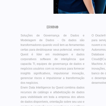
ERWIN®
Soluções de Governança de Dados e
O Oracle®
Modelagem de Dados - Os dados são
para serv
transformadores quando você tem as ferramentas
nuvem e no
certas para desbloquear seus potencial. erwin by
Autonomo
Quest é líder em modelagem e dados
Database 
corporativos software de inteligência que
Cloud@Cus
capacita TI, equipes de governança de dados e
Machine. A
negócios usuários com os recursos para fornecer
inovações
insights significativos, impulsionar inovação,
banco de d
gerenciar riscos e impulsionar a transformação
o desempe
dos negócios.
desenvolved
Erwin Data Intelligence by Quest combina dados
recursos de catálogo e alfabetização de dados
para visibilidade em toda a empresa dos ativos
de dados disponíveis, orientação sobre seu uso e