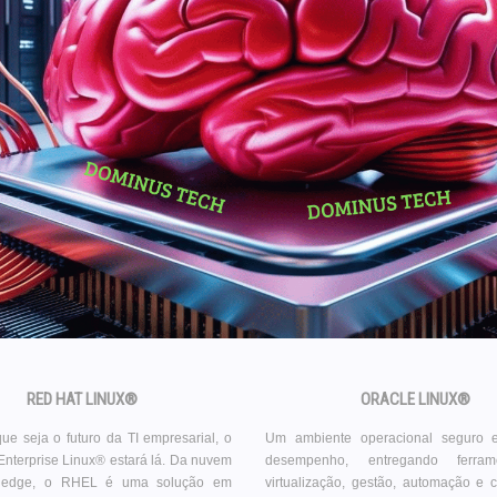
RED HAT LINUX®
ORACLE LINUX®
ue seja o futuro da TI empresarial, o
Um ambiente operacional seguro 
nterprise Linux® estará lá. Da nuvem
desempenho, entregando ferra
à edge, o RHEL é uma solução em
virtualização, gestão, automação e