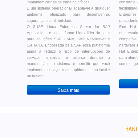
implantem cargas de trabalho críticas.
constante
É um sistema operacional adaptável a qualquer
flexibili
ambiente, otimizado para desempenho,
Enterpris
segurança e confiabilidade.
precedente
O SUSE Linux Enterprise Server for SAP
Red Hat 
Applications é a plataforma Linux líder do setor
empresaria
para soluções SAP HANA, SAP NetWeaver e
compatíve
S/4HANA. Endossada pela SAP, essa plataforma
hardware e
ajuda a reduzir o risco de interrupções de
Hat Enter
serviço, minimizar o esforço durante a
para oferec
manutenção do sistema e permitir que você
como edge 
implemente serviços mais rapidamente no local e
na nuvem.
Saiba mais
BANC