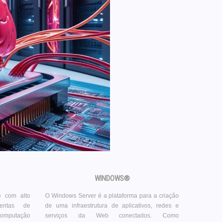
WINDOWS®
e com alto
O Windows Server é a plataforma para a criação
mentas de
de uma infraestrutura de aplicativos, redes e
 computação
serviços da Web conectados. Como