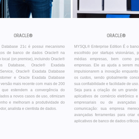
ORACLE®
ORACLE®
 Database 21c é possui mecanismo
MYSQL® Enterprise Edition É o banc
iços de banco de dados Oracle® na
escolhido por startups visionárias,
 local (on premise), incluindo Oracle®
médias empresas, bem como po
us Database, Oracle® Exadata
empresas. Ele as ajuda a serem mai
Service, Oracle® Exadata Database
impulsionarem a inovação enquant
tomer e Oracle Exadata Database
os custos, sendo globalmente conce
 versão mais recente com mais de 200
sua confiabilidade e facilidade de uso.
, que estendem a convergência do
Seja para a criação de um grande
ados a novos casos de uso, otimizam
aplicativos de comércio eletrônico e
nho e melhoram a produtividade do
empresariais ou de avançadas
or, analista e cientista de dados.
comunicação: sua empresa mere
avançadas ferramentas para criar 
aplicativos de banco de dados críticos