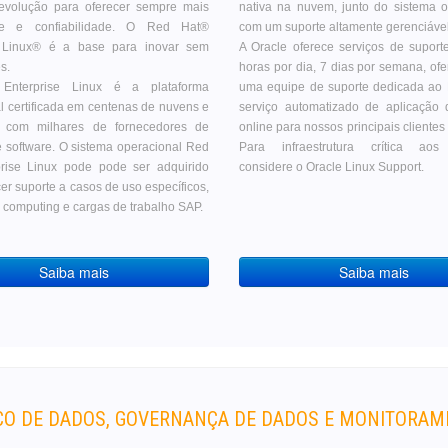
 evolução para oferecer sempre mais
nativa na nuvem, junto do sistema o
dade e confiabilidade. O Red Hat®
com um suporte altamente gerenciável
e Linux® é a base para inovar sem
A Oracle oferece serviços de suport
s.
horas por dia, 7 dias por semana, ofe
Enterprise Linux é a plataforma
uma equipe de suporte dedicada ao 
l certificada em centenas de nuvens e
serviço automatizado de aplicação 
l com milhares de fornecedores de
online para nossos principais clientes
 software. O sistema operacional Red
Para infraestrutura crítica aos
prise Linux pode pode ser adquirido
considere o Oracle Linux Support.
er suporte a casos de uso específicos,
computing e cargas de trabalho SAP.
Saiba mais
Saiba mais
O DE DADOS, GOVERNANÇA DE DADOS E MONITORA