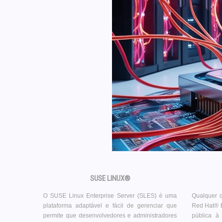
SUSE LINUX®
O SUSE Linux Enterprise Server (SLES) é uma
Qualquer q
plataforma adaptável e fácil de gerenciar que
Red Hat® E
permite que desenvolvedores e administradores
pública 