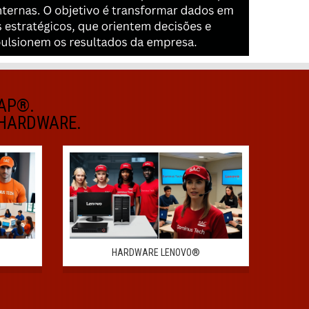
AP®.
E HARDWARE.
HARDWARE LENOVO®