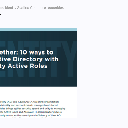
e Identity Starling Connect é requeridos.
.