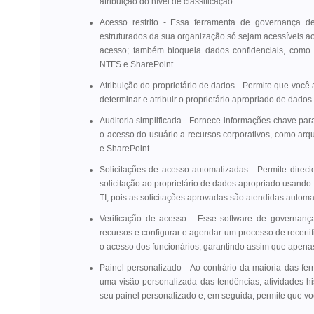
atribuição do nível de classificação.
Acesso restrito - Essa ferramenta de governança 
estruturados da sua organização só sejam acessíveis ao
acesso; também bloqueia dados confidenciais, como 
NTFS e SharePoint.
Atribuição do proprietário de dados - Permite que você 
determinar e atribuir o proprietário apropriado de dados
Auditoria simplificada - Fornece informações-chave para
o acesso do usuário a recursos corporativos, como arq
e SharePoint.
Solicitações de acesso automatizadas - Permite direci
solicitação ao proprietário de dados apropriado usando
TI, pois as solicitações aprovadas são atendidas autom
Verificação de acesso - Esse software de governanç
recursos e configurar e agendar um processo de recertif
o acesso dos funcionários, garantindo assim que apena
Painel personalizado - Ao contrário da maioria das f
uma visão personalizada das tendências, atividades hi
seu painel personalizado e, em seguida, permite que vo