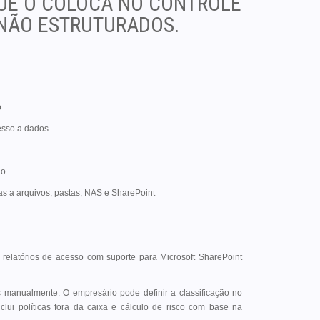
UE O COLOCA NO CONTROLE
 NÃO ESTRUTURADOS.
o
esso a dados
ão
as a arquivos, pastas, NAS e SharePoint
latórios de acesso com suporte para Microsoft SharePoint
s manualmente. O empresário pode definir a classificação no
lui políticas fora da caixa e cálculo de risco com base na