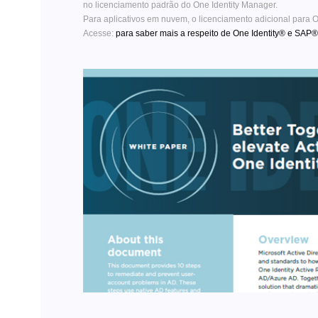
no licenciamento padrão do One Identity Manager.
Para aplicativos em nuvem, o licenciamento adicional para On
Acesse:
para saber mais a respeito de One Identity® e SAP®