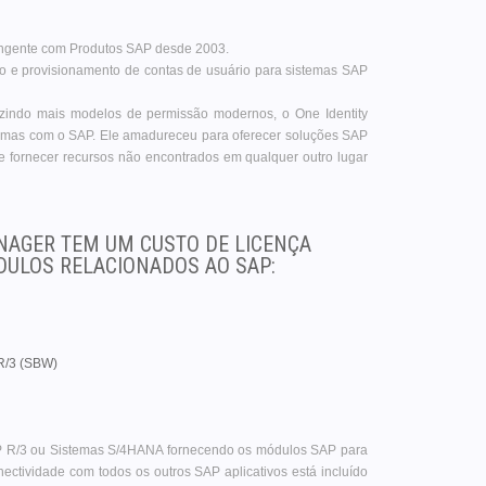
rangente com Produtos SAP desde 2003.
ção e provisionamento de contas de usuário para sistemas SAP
uzindo mais modelos de permissão modernos, o One Identity
lemas com o SAP. Ele amadureceu para oferecer soluções SAP
e fornecer recursos não encontrados em qualquer outro lugar
NAGER TEM UM CUSTO DE LICENÇA
ÓDULOS RELACIONADOS AO SAP:
R/3 (SBW)
SAP R/3 ou Sistemas S/4HANA fornecendo os módulos SAP para
ectividade com todos os outros SAP aplicativos está incluído