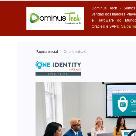
Dominus Tech - Somos 
vendas dos maiores Playe
e Hardware do Mundo,
Oracle® e SAP®.
Saiba ma
Página inicial
/
One Identity®