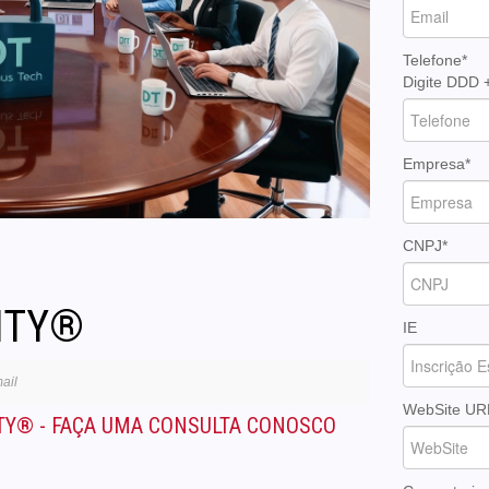
Telefone*
Digite DDD 
Empresa*
CNPJ*
ITY®
IE
ail
WebSite UR
TY® - FAÇA UMA CONSULTA CONOSCO