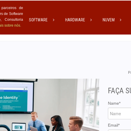
parceiros de
rs de Software
 Consultoria
SOFTWARE
HARDWARE
NUVEM
is sobre nós.
P
FAÇA 
Name*
Email*