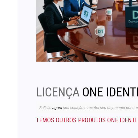
LICENÇA
ONE IDENT
Solicite
agora
sua cotação e receba seu orçamento por e-m
TEMOS OUTROS PRODUTOS ONE IDENTI