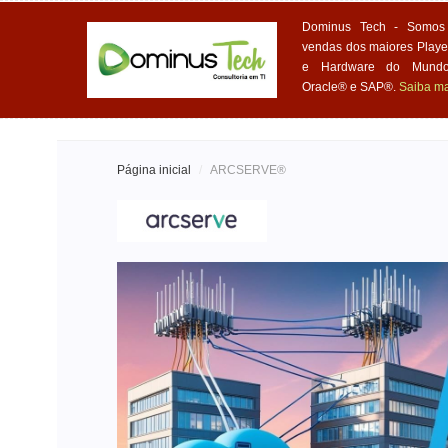
Dominus Tech - Somos 
vendas dos maiores Playe
e Hardware do Mundo,
Oracle® e SAP®.
Saiba ma
Página inicial
/
ARCSERVE®