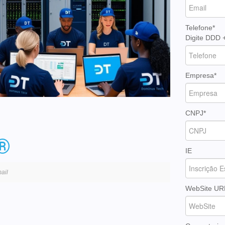
Telefone*
Digite DDD 
Empresa*
CNPJ*
®
IE
ail
WebSite UR