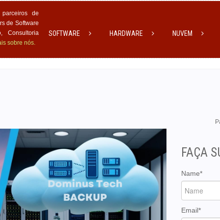
parceiros de
rs de Software
 Consultoria
SOFTWARE
HARDWARE
NUVEM
is sobre nós.
P
FAÇA 
Name*
Email*