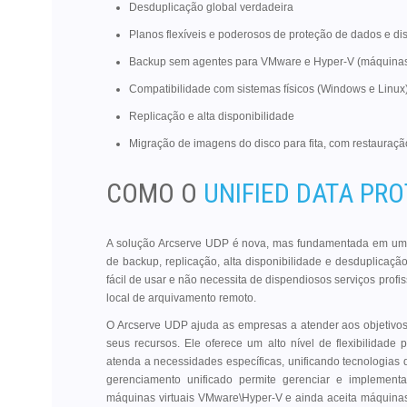
Desduplicação global verdadeira
Planos flexíveis e poderosos de proteção de dados e di
Backup sem agentes para VMware e Hyper-V (máquinas 
Compatibilidade com sistemas físicos (Windows e Linux
Replicação e alta disponibilidade
Migração de imagens do disco para fita, com restauração 
COMO O
UNIFIED DATA PR
A solução Arcserve UDP é nova, mas fundamentada em uma
de backup, replicação, alta disponibilidade e desduplicaç
fácil de usar e não necessita de dispendiosos serviços profi
local de arquivamento remoto.
O Arcserve UDP ajuda as empresas a atender aos objetivo
seus recursos. Ele oferece um alto nível de flexibilidad
atenda a necessidades específicas, unificando tecnologia
gerenciamento unificado permite gerenciar e implement
máquinas virtuais VMware\Hyper-V e ainda aceita máquina