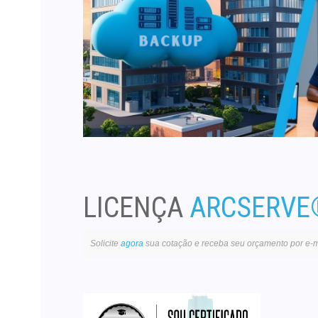
LICENÇA
ARCSERVE
Solicite
agora
sua cotação e receba seu orçamento por e-m