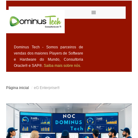
Dominus Tech - Somos parceiros de
vendas dos maiores Players de Software
e Hardware do Mundo, Consultoria
Oracle® e SAP®.
Saiba mais sobre nós.
Página inicial
/
eG Enterprise®
SOFTWARE
HARDWARE
NUVEM
CONSULTORIA